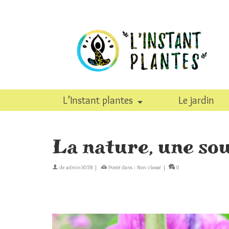
L’Instant plantes
Le jardin
La nature, une so
de
admin3058
|
Posté dans :
Non classé
|
0