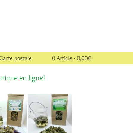
Carte postale
0 Article
0,00€
tique en ligne!