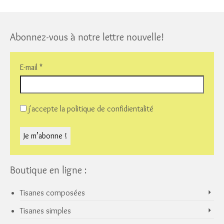
This
product
has
multiple
Abonnez-vous à notre lettre nouvelle!
variants.
The
options
E-mail
*
may
be
chosen
on
j'accepte la politique de confidientalité
the
product
page
Boutique en ligne :
Tisanes composées
Tisanes simples