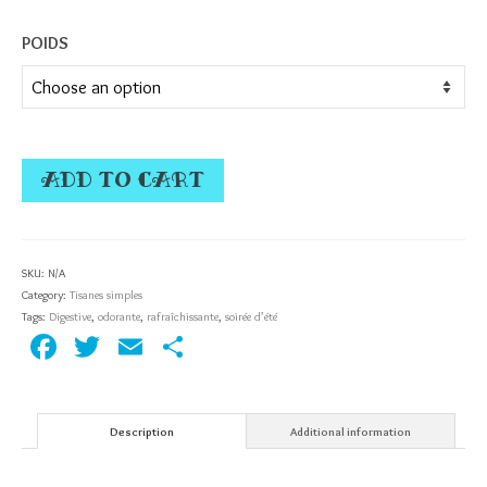
POIDS
ADD TO CART
SKU:
N/A
Category:
Tisanes simples
Tags:
Digestive
,
odorante
,
rafraîchissante
,
soirée d’été
Facebook
Twitter
Email
Partager
Description
Additional information