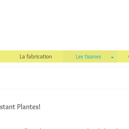
La fabrication
Les tisanes
stant Plantes!