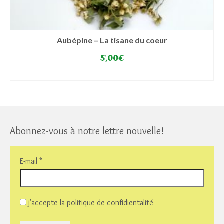
Aubépine – La tisane du coeur
5,00
€
SELECT OPTIONS
This
product
has
multiple
variants.
Abonnez-vous à notre lettre nouvelle!
The
options
may
E-mail
*
be
chosen
on
the
j'accepte la politique de confidientalité
product
page