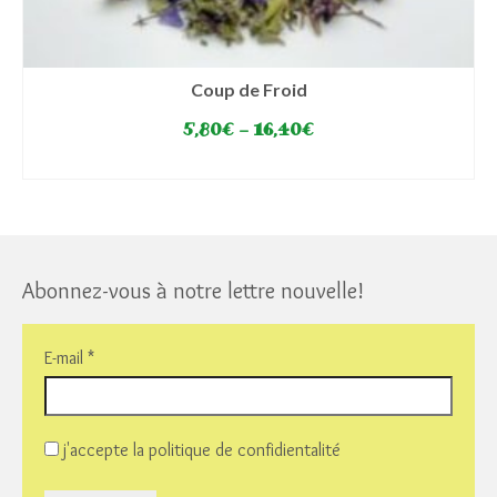
Coup de Froid
5,80
€
–
16,40
€
SELECT OPTIONS
This
product
has
multiple
variants.
Abonnez-vous à notre lettre nouvelle!
The
options
may
E-mail
*
be
chosen
on
the
j'accepte la politique de confidientalité
product
page