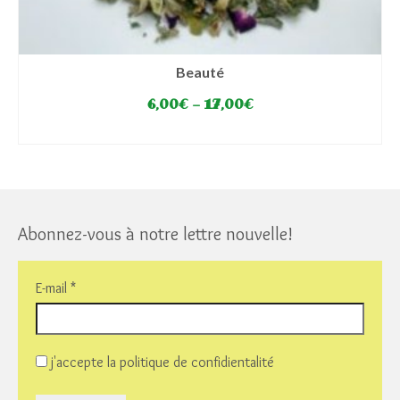
Beauté
6,00
€
–
17,00
€
SELECT OPTIONS
This
product
has
multiple
variants.
Abonnez-vous à notre lettre nouvelle!
The
options
may
E-mail
*
be
chosen
on
the
j'accepte la politique de confidientalité
product
page